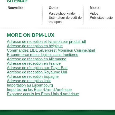
SITEMAP
Nouvelles
Outils
Media
Parcelshop Finder
Vidos
Estimateur de coût de
Publicités radio
transport
MORE ON BPM-LUX
Adresse de reception et livraison pur produit lidl
Adresse de reception en belgique
Commandez LIDL Silvercrest Monsieur Cuisine.html
E-commerce retour logistic sans frontieres
Adresse de réception en Allemagne
Adresse de réception en France
Adresse de réception aux Pays-Bas
Adresse de reception Royaume Uni
Adresse de reception Espagne
Adresse de reception Italie
Importation au Luxembourg
Importez au les États-Unis d'Amérique
Exportez depuis les États-Unis d'Amérique