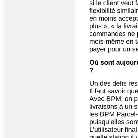
si le client veut
flexibilité simil
en moins accept
plus », « la liv
commandes ne pa
mois-même en ta
payer pour un se
Où sont aujourd
?
Un des défis res
Il faut savoir q
Avec BPM, on pe
livraisons à un s
les BPM Parcel-S
puisqu’elles so
L'utilisateur fin
quelle station il