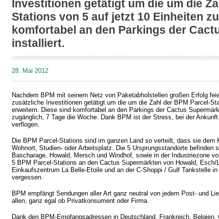
Investitionen getätigt um die um die Z
Stations von 5 auf jetzt 10 Einheiten z
komfortabel an den Parkings der Cac
installiert.
28. Mai 2012
Nachdem BPM mit seinem Netz von Paketabholstellen großen Erfolg feie
zusätzliche Investitionen getätigt um die um die Zahl der BPM Parcel-Sta
erweitern. Diese sind komfortabel an den Parkings der Cactus Supermärkte
zugänglich, 7 Tage die Woche. Dank BPM ist der Stress, bei der Ankun
verflogen.
Die BPM Parcel-Stations sind im ganzen Land so verteilt, dass sie dem 
Wohnort, Studien- oder Arbeitsplatz. Die 5 Ursprungsstandorte befinden 
Bascharage, Howald, Mersch und Windhof, sowie in der Industriezone 
5 BPM Parcel-Stations an den Cactus Supermärkten von Howald, Esch/L
Einkaufszentrum La Belle-Etoile und an der C-Shoppi / Gulf Tankstelle i
vergessen.
BPM empfängt Sendungen aller Art ganz neutral von jedem Post- und Lief
allen, ganz egal ob Privatkonsument oder Firma.
Dank den BPM-Empfangsadressen in Deutschland, Frankreich, Belgien, G