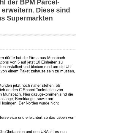
ahl der BPM Parcel-
u erweitern. Diese sind
tus Supermärkten
rn dürfte hat die Firma aus Munsbach
tions von 5 auf jetzt 10 Einheiten zu
n installiert und bleiben rund um die Uhr
ft von einem Paket zuhause sein zu müssen,
Kunden jetzt noch näher stehen, ob
sich an den C-Shoppi Tankstellen von
von Munsbach. Neu dazugekommen sind die
allange, Bereldange, sowie am
n Hosingen. Der Norden wurde nicht
erservice und erleichtert so das Leben von
roßbritannien und den USA ist es nun