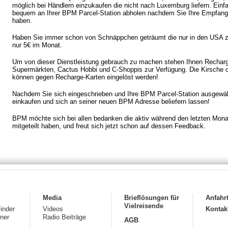
möglich bei Händlern einzukaufen die nicht nach Luxemburg liefern. Einf
bequem an Ihrer BPM Parcel-Station abholen nachdem Sie Ihre Empfang
haben.
Haben Sie immer schon von Schnäppchen geträumt die nur in den USA zu
nur 5€ im Monat.
Um von dieser Dienstleistung gebrauch zu machen stehen Ihnen Recharge
Supermärkten, Cactus Hobbi und C-Shoppis zur Verfügung. Die Kirsche o
können gegen Recharge-Karten eingelöst werden!
Nachdem Sie sich eingeschrieben und Ihre BPM Parcel-Station ausgewählt
einkaufen und sich an seiner neuen BPM Adresse beliefern lassen!
BPM möchte sich bei allen bedanken die aktiv während den letzten Monat
mitgeteilt haben, und freut sich jetzt schon auf dessen Feedback.
Media
Brieflösungen für
Anfahr
Vielreisende
inder
Videos
Kontak
ner
Radio Beiträge
AGB