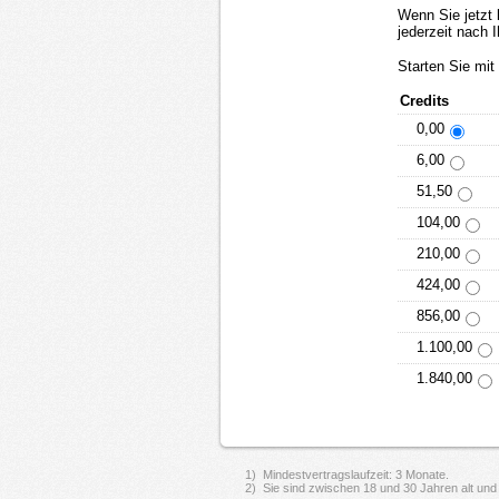
Wenn Sie jetzt 
jederzeit nach I
Starten Sie mit
Credits
0,00
6,00
51,50
104,00
210,00
424,00
856,00
1.100,00
1.840,00
1) Mindestvertragslaufzeit: 3 Monate.
2) Sie sind zwischen 18 und 30 Jahren alt un