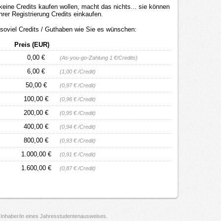
keine Credits kaufen wollen, macht das nichts... sie können
hrer Registrierung Credits einkaufen.
 soviel Credits / Guthaben wie Sie es wünschen:
Preis (EUR)
0,00 €
(As-you-go-Zahlung 1 €/Credits)
6,00 €
(1,00 € /Credit)
50,00 €
(0,97 € /Credit)
100,00 €
(0,96 € /Credit)
200,00 €
(0,95 € /Credit)
400,00 €
(0,94 € /Credit)
800,00 €
(0,93 € /Credit)
1.000,00 €
(0,91 € /Credit)
1.600,00 €
(0,87 € /Credit)
d Inhaber/in eines Jahresstudentenausweises.