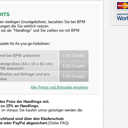
DITS
den niedrigen Grundgebühren, bezahlen Sie bei BPM
tungen die Sie wirklich nutzen.
 sie als "Handlings" und Sie zahlen sie mit BPM
spiele für As-you-go-Gebühren:
rief bei BPM ankommt
1,00 Credits
ttelgroßes (44 x 15 x 61 cm)
6,00 Credits
 BPM ankommt
Briefes auf Anfrage und pro
5,00 Credits
ropa.
Alle Preise und Beispiele einsehen
den Preis der Handlings mit.
s zu 15% an Handlings.
s im Voraus Sie kaufen umso günstiger werden die
nicht!und sind über den Käuferschutz
rte oder PayPal abgesichert.
(SIehe FAQ)