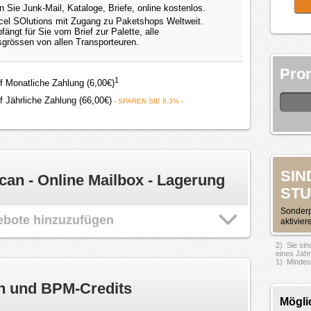
n Sie Junk-Mail, Kataloge, Briefe, online kostenlos.
el SOlutions mit Zugang zu Paketshops Weltweit.
ngt für Sie vom Brief zur Palette, alle
grössen von allen Transporteuren.
Pro
1
if Monatliche Zahlung (6,00€)
if Jährliche Zahlung (66,00€)
- SPAREN SIE 8.3% -
SIN
can - Online Mailbox - Lagerung
STU
Sonderp
ebote hinzuzufügen
aktivier
2) Sie sin
eines Jah
1) Mindest
n und BPM-Credits
Mögli