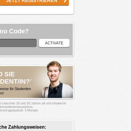
JETZT REGISTRIEREN
mo Code?
D SIE
DENT/IN?
2
reise für Studenten
en!
d zwischen 18 und 30 Jahren alt und Inhaber/in
resstudentenausweises.
vertragslaufzeit: 3 Monate.
che Zahlungsweisen: