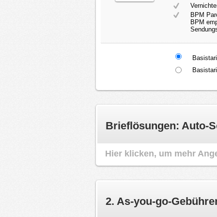
Vernichte
BPM Parc
BPM empfä
Sendungs
Basistar
Basistar
Brieflösungen: Auto-S
Hier klicken, um mehr Ang
2. As-you-go-Gebühre