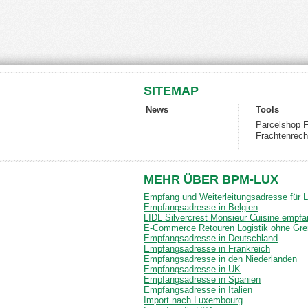
SITEMAP
News
Tools
Parcelshop F
Frachtenrech
MEHR ÜBER BPM-LUX
Empfang und Weiterleitungsadresse für 
Empfangsadresse in Belgien
LIDL Silvercrest Monsieur Cuisine empfa
E-Commerce Retouren Logistik ohne Gr
Empfangsadresse in Deutschland
Empfangsadresse in Frankreich
Empfangsadresse in den Niederlanden
Empfangsadresse in UK
Empfangsadresse in Spanien
Empfangsadresse in Italien
Import nach Luxembourg