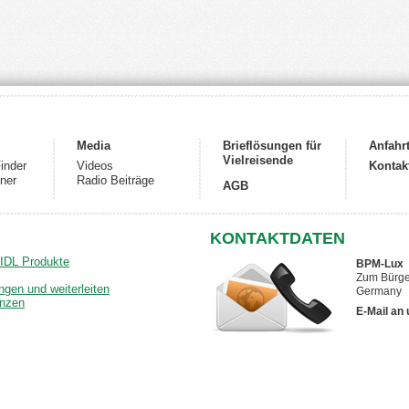
Media
Brieflösungen für
Anfahr
Vielreisende
inder
Videos
Kontak
ner
Radio Beiträge
AGB
KONTAKTDATEN
LIDL Produkte
BPM-Lux
Zum Bürger
ngen und weiterleiten
Germany
enzen
E-Mail an 