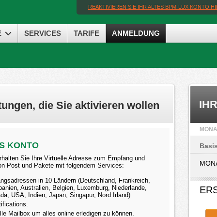
REAKTIVIEREN SIE IHR ALTES BPM-LUX KONTO H
E
SERVICES
TARIFE
ANMELDUNG
IH
tungen, die Sie aktivieren wollen
MONA
IS KONTO
Basis
rhalten Sie Ihre Virtuelle Adresse zum Empfang und
MON
von Post und Pakete mit folgendem Services:
ngsadressen in 10 Ländern (Deutschland, Frankreich,
Spanien, Australien, Belgien, Luxemburg, Niederlande,
ER
a, USA, Indien, Japan, Singapur, Nord Irland)
ifications.
elle Mailbox um alles online erledigen zu können.